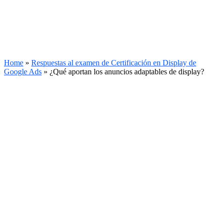
Home
»
Respuestas al examen de Certificación en Display de
Google Ads
»
¿Qué aportan los anuncios adaptables de display?