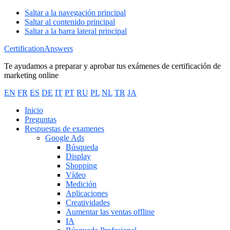
Saltar a la navegación principal
Saltar al contenido principal
Saltar a la barra lateral principal
CertificationAnswers
Te ayudamos a preparar y aprobar tus exámenes de certificación de
marketing online
EN
FR
ES
DE
IT
PT
RU
PL
NL
TR
JA
Inicio
Preguntas
Respuestas de examenes
Google Ads
Búsqueda
Display
Shopping
Vídeo
Medición
Aplicaciones
Creatividades
Aumentar las ventas offline
IA