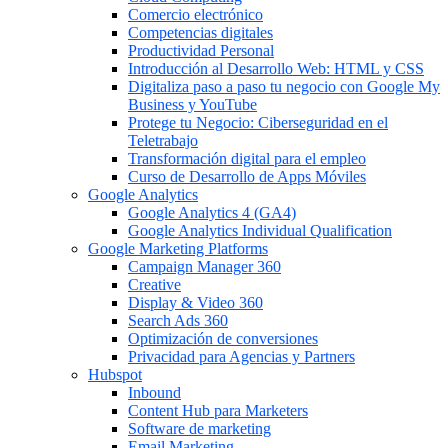
Comercio electrónico
Competencias digitales
Productividad Personal
Introducción al Desarrollo Web: HTML y CSS
Digitaliza paso a paso tu negocio con Google My
Business y YouTube
Protege tu Negocio: Ciberseguridad en el
Teletrabajo
Transformación digital para el empleo
Curso de Desarrollo de Apps Móviles
Google Analytics
Google Analytics 4 (GA4)
Google Analytics Individual Qualification
Google Marketing Platforms
Campaign Manager 360
Creative
Display & Video 360
Search Ads 360
Optimización de conversiones
Privacidad para Agencias y Partners
Hubspot
Inbound
Content Hub para Marketers
Software de marketing
Email Marketing