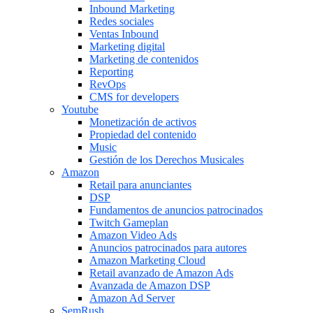
Inbound Marketing
Redes sociales
Ventas Inbound
Marketing digital
Marketing de contenidos
Reporting
RevOps
CMS for developers
Youtube
Monetización de activos
Propiedad del contenido
Music
Gestión de los Derechos Musicales
Amazon
Retail para anunciantes
DSP
Fundamentos de anuncios patrocinados
Twitch Gameplan
Amazon Video Ads
Anuncios patrocinados para autores
Amazon Marketing Cloud
Retail avanzado de Amazon Ads
Avanzada de Amazon DSP
Amazon Ad Server
SemRush