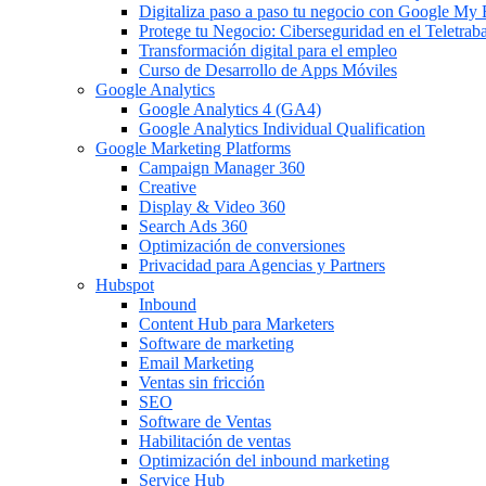
Digitaliza paso a paso tu negocio con Google My
Protege tu Negocio: Ciberseguridad en el Teletrab
Transformación digital para el empleo
Curso de Desarrollo de Apps Móviles
Google Analytics
Google Analytics 4 (GA4)
Google Analytics Individual Qualification
Google Marketing Platforms
Campaign Manager 360
Creative
Display & Video 360
Search Ads 360
Optimización de conversiones
Privacidad para Agencias y Partners
Hubspot
Inbound
Content Hub para Marketers
Software de marketing
Email Marketing
Ventas sin fricción
SEO
Software de Ventas
Habilitación de ventas
Optimización del inbound marketing
Service Hub